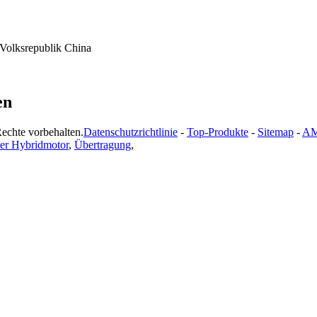
 Volksrepublik China
en
echte vorbehalten.
Datenschutzrichtlinie
-
Top-Produkte
-
Sitemap
-
AM
ler Hybridmotor
,
Übertragung
,