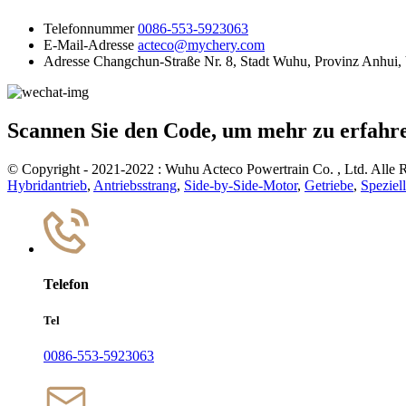
Telefonnummer
0086-553-5923063
E-Mail-Adresse
acteco@mychery.com
Adresse
Changchun-Straße Nr. 8, Stadt Wuhu, Provinz Anhui,
Scannen Sie den Code, um mehr zu erfahr
© Copyright - 2021-2022 : Wuhu Acteco Powertrain Co. , Ltd. Alle R
Hybridantrieb
,
Antriebsstrang
,
Side-by-Side-Motor
,
Getriebe
,
Speziel
Telefon
Tel
0086-553-5923063