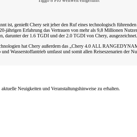
Tiggo 8 Pro weltweit eingeführt
annt ist, genießt Chery seit jeher den Ruf eines technologisch führend
20-jährigen Erfahrung das Vertrauen von mehr als 9,8 Millionen Nutze
, darunter der 1.6 TGDI und der 2.0 TGDI von Chery, ausgezeichnet
riebstechnologien hat Chery außerdem das „Chery 4.0 ALL RANGED
b und Wasserstoffantrieb umfasst und somit allen Reiseszenarien der Nu
 aktuelle Neuigkeiten und Veranstaltungshinweise zu erhalten.