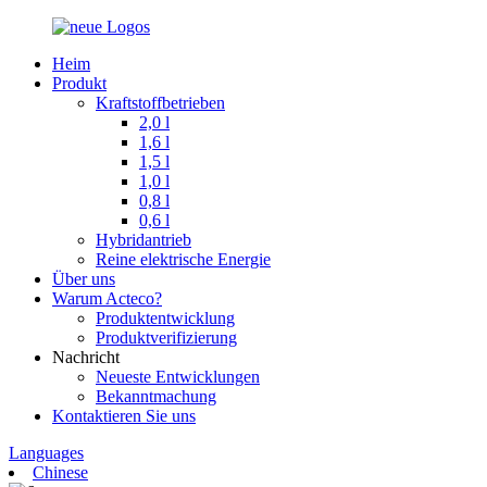
Heim
Produkt
Kraftstoffbetrieben
2,0 l
1,6 l
1,5 l
1,0 l
0,8 l
0,6 l
Hybridantrieb
Reine elektrische Energie
Über uns
Warum Acteco?
Produktentwicklung
Produktverifizierung
Nachricht
Neueste Entwicklungen
Bekanntmachung
Kontaktieren Sie uns
Languages
Chinese