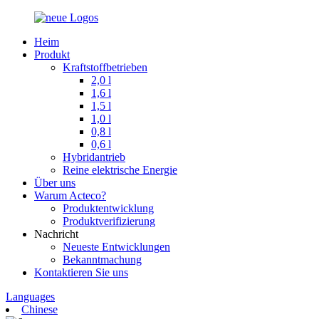
Heim
Produkt
Kraftstoffbetrieben
2,0 l
1,6 l
1,5 l
1,0 l
0,8 l
0,6 l
Hybridantrieb
Reine elektrische Energie
Über uns
Warum Acteco?
Produktentwicklung
Produktverifizierung
Nachricht
Neueste Entwicklungen
Bekanntmachung
Kontaktieren Sie uns
Languages
Chinese