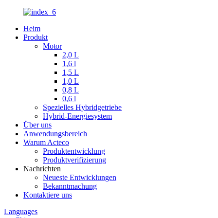
Heim
Produkt
Motor
2,0 L
1,6 l
1,5 L
1,0 L
0,8 L
0,6 l
Spezielles Hybridgetriebe
Hybrid-Energiesystem
Über uns
Anwendungsbereich
Warum Acteco
Produktentwicklung
Produktverifizierung
Nachrichten
Neueste Entwicklungen
Bekanntmachung
Kontaktiere uns
Languages