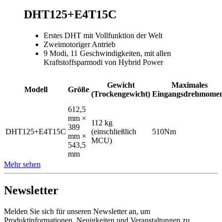
DHT125+E4T15C
Erstes DHT mit Vollfunktion der Welt
Zweimotoriger Antrieb
9 Modi, 11 Geschwindigkeiten, mit allen
Kraftstoffsparmodi von Hybrid Power
Gewicht
Maximales
Modell
Größe
(Trockengewicht)
Eingangsdrehmome
612,5
mm ×
112 kg
389
DHT125+E4T15C
(einschließlich
510Nm
mm ×
MCU)
543,5
mm
Mehr sehen
Newsletter
Melden Sie sich für unseren Newsletter an, um
Produktinformationen, Neuigkeiten und Veranstaltungen zu