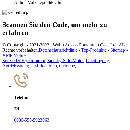
Anhui, Volksrepublik China
Scannen Sie den Code, um mehr zu
erfahren
© Copyright - 2021-2022 : Wuhu Acteco Powertrain Co. , Ltd. Alle
Rechte vorbehalten.
Datenschutzrichtlinie
-
Top-Produkte
-
Sitemap
-
AMP Mobile
Spezieller Hybridmotor
,
Side-by-Side-Motor
,
Übertragung
,
Antriebsstrang
,
Hybridantrieb
,
Getriebe
,
Telefon
Tel
0086-553-5923063