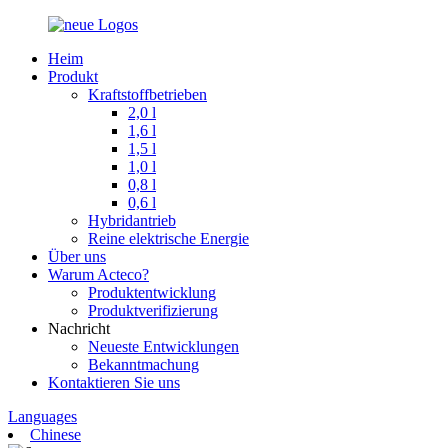
Heim
Produkt
Kraftstoffbetrieben
2,0 l
1,6 l
1,5 l
1,0 l
0,8 l
0,6 l
Hybridantrieb
Reine elektrische Energie
Über uns
Warum Acteco?
Produktentwicklung
Produktverifizierung
Nachricht
Neueste Entwicklungen
Bekanntmachung
Kontaktieren Sie uns
Languages
Chinese